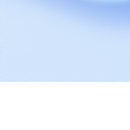
网站地图
隐私政策
Family site
Com2us