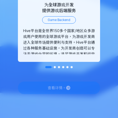
为全球游戏开发
提供游戏后端服务
Game Backend
间断监
Hi
从而
Hive平台是全世界150多个国家/地区众多游
观
境。
戏用户使用的全球游戏平台，为游戏开发商
收
进入全球市场提供便利与支持。Hive平台通
现
过各种服务基础设施，为开发商创造可以专
分
注于游戏内容的环境，满足游戏开发和运营
数
所需的所有技术需求。从而实现开发过程效
户
率最大化，迅速扩大全球用户。
基础
查看详情。