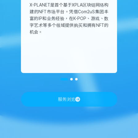
X-PLANET是首个基于XPLA区块链网络构
机支
即
建的NFT市场平台。凭借Com2uS集团丰
也实
N
富的IP和业务经验，在K-POP、游戏、数
A代
e
字艺术等多个领域提供购买和拥有NFT的
ed
于
机会。
e中，
W
大
服务浏览