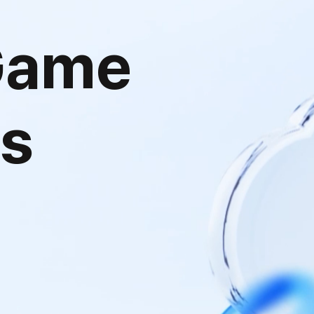
Game
Us