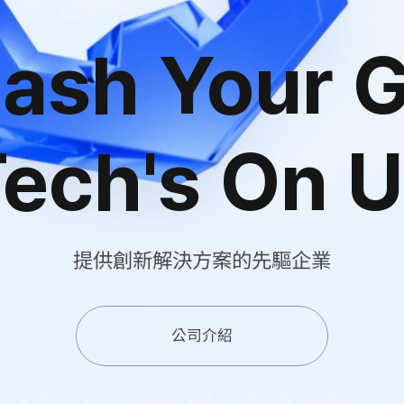
eash Your 
ech's On 
提供創新解決方案的先驅企業
公司介紹